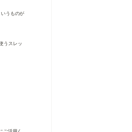
というものが
使うスレッ
にご活用く