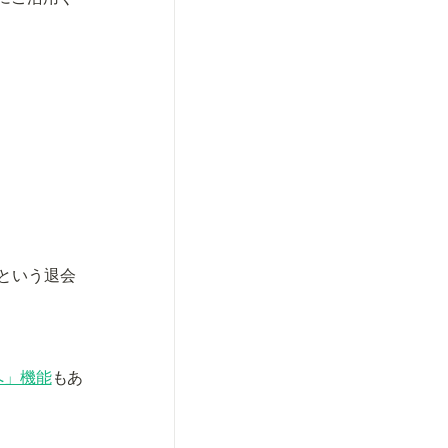
という退会
へ」機能
もあ