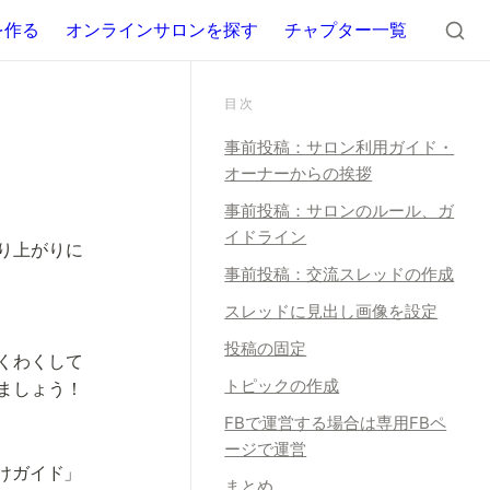
を作る
オンラインサロンを探す
チャプター一覧
目次
事前投稿：サロン利用ガイド・
オーナーからの挨拶
事前投稿：サロンのルール、ガ
イドライン
り上がりに
事前投稿：交流スレッドの作成
スレッドに見出し画像を設定
投稿の固定
くわくして
トピックの作成
ましょう！
FBで運営する場合は専用FBペ
ージで運営
けガイド」
まとめ