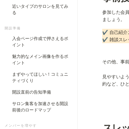
近いタイプのサロンを見てみ
参加した会
る
ましょう。
開設準備
✔️ 自己紹
入会ページ作成で押さえるポ
✔️ 雑談ス
イント
魅力的なメイン画像を作るポ
その他、事
イント
まずやってほしい！コミュニ
見やすいよ
ティづくり
約など、ひ
開設直前の告知準備
サロン集客を加速させる開設
前後のロードマップ
スレ
メンバーを増やす